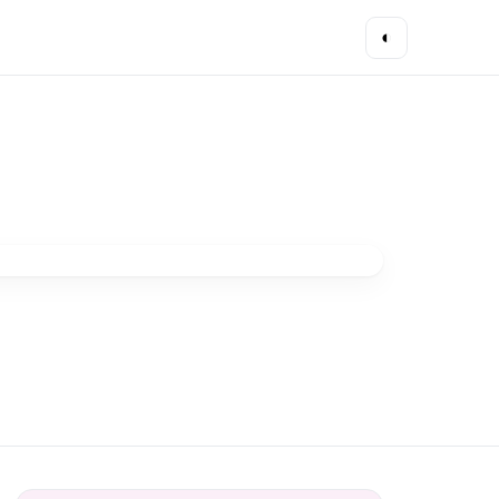
◐
han Sungai Barito: Pesona
ng Tak Terlupakan