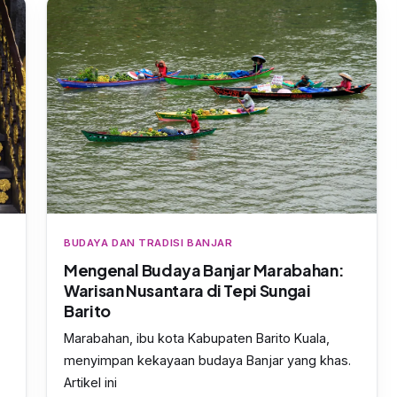
BUDAYA DAN TRADISI BANJAR
Mengenal Budaya Banjar Marabahan:
Warisan Nusantara di Tepi Sungai
Barito
Marabahan, ibu kota Kabupaten Barito Kuala,
menyimpan kekayaan budaya Banjar yang khas.
Artikel ini