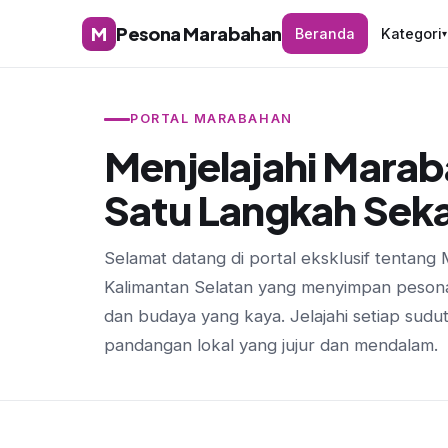
M
Pesona Marabahan
Beranda
Kategori
▾
PORTAL MARABAHAN
Menjelajahi Mara
Satu Langkah Seka
Selamat datang di portal eksklusif tentang 
Kalimantan Selatan yang menyimpan pesona 
dan budaya yang kaya. Jelajahi setiap sudu
pandangan lokal yang jujur dan mendalam.