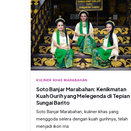
KULINER KHAS MARABAHAN
Soto Banjar Marabahan: Kenikmatan
Kuah Gurih yang Melegenda di Tepian
Sungai Barito
Soto Banjar Marabahan, kuliner khas yang
menggoda selera dengan kuah gurihnya, telah
menjadi ikon ma