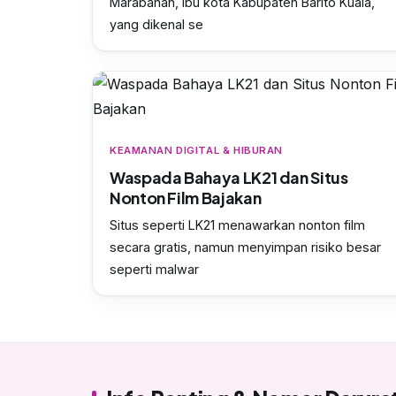
Marabahan, ibu kota Kabupaten Barito Kuala,
yang dikenal se
KEAMANAN DIGITAL & HIBURAN
Waspada Bahaya LK21 dan Situs
Nonton Film Bajakan
Situs seperti LK21 menawarkan nonton film
secara gratis, namun menyimpan risiko besar
seperti malwar