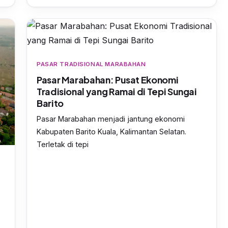
PASAR TRADISIONAL MARABAHAN
Pasar Marabahan: Pusat Ekonomi
Tradisional yang Ramai di Tepi Sungai
Barito
Pasar Marabahan menjadi jantung ekonomi
Kabupaten Barito Kuala, Kalimantan Selatan.
Terletak di tepi