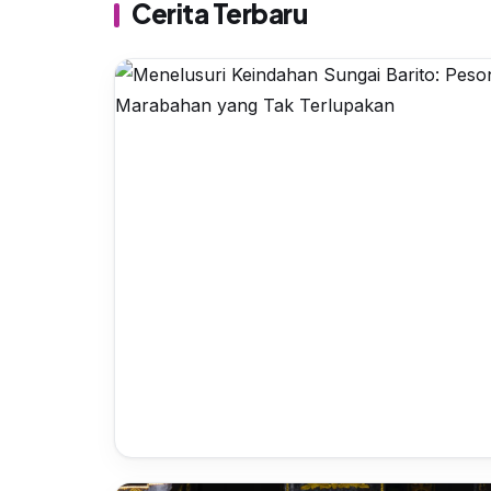
Cerita Terbaru